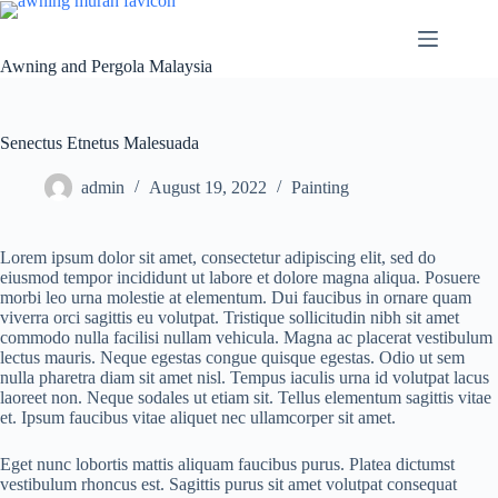
Awning and Pergola Malaysia
Senectus Etnetus Malesuada
admin
August 19, 2022
Painting
Lorem ipsum dolor sit amet, consectetur adipiscing elit, sed do
eiusmod tempor incididunt ut labore et dolore magna aliqua. Posuere
morbi leo urna molestie at elementum. Dui faucibus in ornare quam
viverra orci sagittis eu volutpat. Tristique sollicitudin nibh sit amet
commodo nulla facilisi nullam vehicula. Magna ac placerat vestibulum
lectus mauris. Neque egestas congue quisque egestas. Odio ut sem
nulla pharetra diam sit amet nisl. Tempus iaculis urna id volutpat lacus
laoreet non. Neque sodales ut etiam sit. Tellus elementum sagittis vitae
et. Ipsum faucibus vitae aliquet nec ullamcorper sit amet.
Eget nunc lobortis mattis aliquam faucibus purus. Platea dictumst
vestibulum rhoncus est. Sagittis purus sit amet volutpat consequat