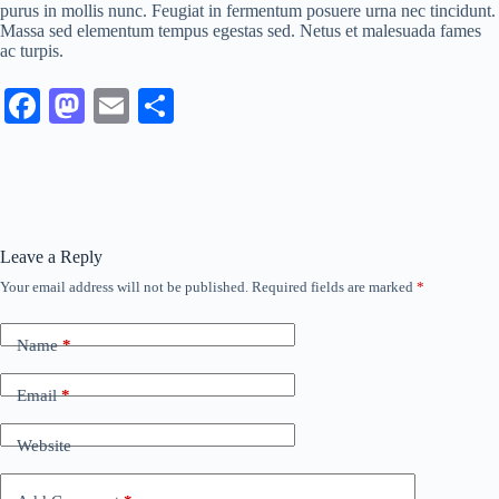
purus in mollis nunc. Feugiat in fermentum posuere urna nec tincidunt.
Massa sed elementum tempus egestas sed. Netus et malesuada fames
ac turpis.
Fa
M
E
S
ce
as
m
ha
bo
to
ail
re
ok
do
n
Leave a Reply
Your email address will not be published.
Required fields are marked
*
Name
*
Email
*
Website