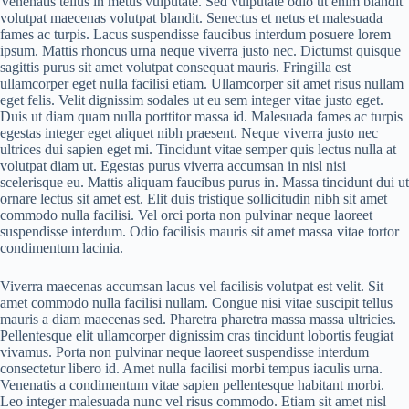
Venenatis tellus in metus vulputate. Sed vulputate odio ut enim blandit
volutpat maecenas volutpat blandit. Senectus et netus et malesuada
fames ac turpis. Lacus suspendisse faucibus interdum posuere lorem
ipsum. Mattis rhoncus urna neque viverra justo nec. Dictumst quisque
sagittis purus sit amet volutpat consequat mauris. Fringilla est
ullamcorper eget nulla facilisi etiam. Ullamcorper sit amet risus nullam
eget felis. Velit dignissim sodales ut eu sem integer vitae justo eget.
Duis ut diam quam nulla porttitor massa id. Malesuada fames ac turpis
egestas integer eget aliquet nibh praesent. Neque viverra justo nec
ultrices dui sapien eget mi. Tincidunt vitae semper quis lectus nulla at
volutpat diam ut. Egestas purus viverra accumsan in nisl nisi
scelerisque eu. Mattis aliquam faucibus purus in. Massa tincidunt dui ut
ornare lectus sit amet est. Elit duis tristique sollicitudin nibh sit amet
commodo nulla facilisi. Vel orci porta non pulvinar neque laoreet
suspendisse interdum. Odio facilisis mauris sit amet massa vitae tortor
condimentum lacinia.
Viverra maecenas accumsan lacus vel facilisis volutpat est velit. Sit
amet commodo nulla facilisi nullam. Congue nisi vitae suscipit tellus
mauris a diam maecenas sed. Pharetra pharetra massa massa ultricies.
Pellentesque elit ullamcorper dignissim cras tincidunt lobortis feugiat
vivamus. Porta non pulvinar neque laoreet suspendisse interdum
consectetur libero id. Amet nulla facilisi morbi tempus iaculis urna.
Venenatis a condimentum vitae sapien pellentesque habitant morbi.
Leo integer malesuada nunc vel risus commodo. Etiam sit amet nisl