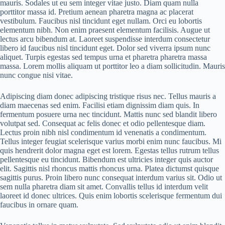
mauris. Sodales ut eu sem integer vitae justo. Diam quam nulla
porttitor massa id. Pretium aenean pharetra magna ac placerat
vestibulum. Faucibus nisl tincidunt eget nullam. Orci eu lobortis
elementum nibh. Non enim praesent elementum facilisis. Augue ut
lectus arcu bibendum at. Laoreet suspendisse interdum consectetur
libero id faucibus nisl tincidunt eget. Dolor sed viverra ipsum nunc
aliquet. Turpis egestas sed tempus urna et pharetra pharetra massa
massa. Lorem mollis aliquam ut porttitor leo a diam sollicitudin. Mauris
nunc congue nisi vitae.
Adipiscing diam donec adipiscing tristique risus nec. Tellus mauris a
diam maecenas sed enim. Facilisi etiam dignissim diam quis. In
fermentum posuere urna nec tincidunt. Mattis nunc sed blandit libero
volutpat sed. Consequat ac felis donec et odio pellentesque diam.
Lectus proin nibh nisl condimentum id venenatis a condimentum.
Tellus integer feugiat scelerisque varius morbi enim nunc faucibus. Mi
quis hendrerit dolor magna eget est lorem. Egestas tellus rutrum tellus
pellentesque eu tincidunt. Bibendum est ultricies integer quis auctor
elit. Sagittis nisl rhoncus mattis rhoncus urna. Platea dictumst quisque
sagittis purus. Proin libero nunc consequat interdum varius sit. Odio ut
sem nulla pharetra diam sit amet. Convallis tellus id interdum velit
laoreet id donec ultrices. Quis enim lobortis scelerisque fermentum dui
faucibus in ornare quam.