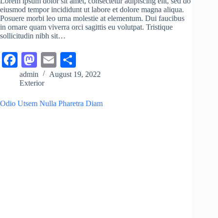
Lorem ipsum dolor sit amet, consectetur adipiscing elit, sed do
eiusmod tempor incididunt ut labore et dolore magna aliqua.
Posuere morbi leo urna molestie at elementum. Dui faucibus
in ornare quam viverra orci sagittis eu volutpat. Tristique
sollicitudin nibh sit…
Fa
M
E
S
ce
as
m
ha
admin
August 19, 2022
Exterior
bo
to
ail
re
ok
do
Odio Utsem Nulla Pharetra Diam
n