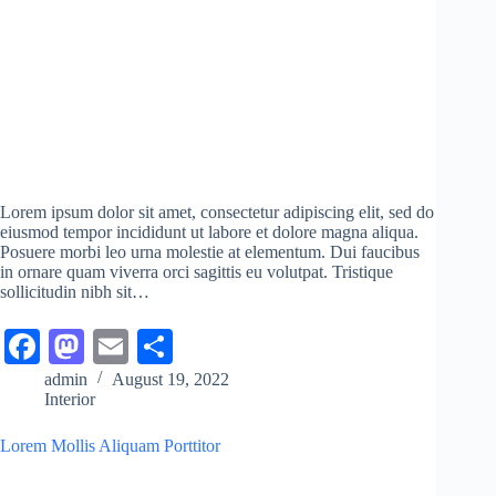
Lorem ipsum dolor sit amet, consectetur adipiscing elit, sed do
eiusmod tempor incididunt ut labore et dolore magna aliqua.
Posuere morbi leo urna molestie at elementum. Dui faucibus
in ornare quam viverra orci sagittis eu volutpat. Tristique
sollicitudin nibh sit…
Fa
M
E
S
ce
as
m
ha
admin
August 19, 2022
Interior
bo
to
ail
re
ok
do
Lorem Mollis Aliquam Porttitor
n